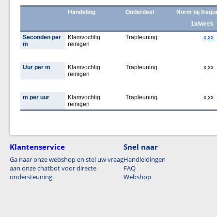
Handeling
Onderdeel
Norm bij frequ
1x/week
Seconden per
Klamvochtig
Trapleuning
x,xx
m
reinigen
Uur per m
Klamvochtig
Trapleuning
x,xx
reinigen
m per uur
Klamvochtig
Trapleuning
x,xx
reinigen
Klantenservice
Snel naar
Ga naar onze webshop en stel uw vraag
Handleidingen
aan onze chatbot voor directe
FAQ
ondersteuning.
Webshop