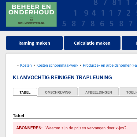
Raming maken
Calculatie maken
Kosten
Kosten schoonmaakwerk
Productie- en arbeidsnormen(Faci
KLAMVOCHTIG REINIGEN TRAPLEUNING
TABEL
OMSCHRIJVING
AFBEELDINGEN
TOELI
Tabel
ABONNEREN:
Waarom zijn de prijzen vervangen door x-jes?