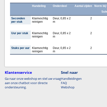
Handeling
Onderdeel
Aantal zijden
Norm bij 
5x/
Seconden
Klamvochtig
Deur, 0,85 x 2
2
per stuk
reinigen
m
Uur per stuk
Klamvochtig
Deur, 0,85 x 2
2
reinigen
m
Stuks per uur
Klamvochtig
Deur, 0,85 x 2
2
reinigen
m
Klantenservice
Snel naar
Ga naar onze webshop en stel uw vraag
Handleidingen
aan onze chatbot voor directe
FAQ
ondersteuning.
Webshop