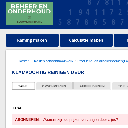
Raming maken
Calculatie maken
Kosten
Kosten schoonmaakwerk
Productie- en arbeidsnormen(Faci
KLAMVOCHTIG REINIGEN DEUR
TABEL
OMSCHRIJVING
AFBEELDINGEN
TOELI
Tabel
ABONNEREN:
Waarom zijn de prijzen vervangen door x-jes?