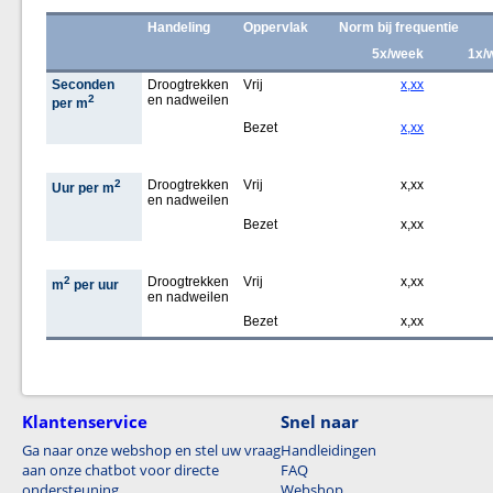
Handeling
Oppervlak
Norm bij frequentie
5x/week
1x/
Seconden
Droogtrekken
Vrij
x,xx
2
en nadweilen
per m
Bezet
x,xx
2
Droogtrekken
Vrij
x,xx
Uur per m
en nadweilen
Bezet
x,xx
2
Droogtrekken
Vrij
x,xx
m
per uur
en nadweilen
Bezet
x,xx
Klantenservice
Snel naar
Ga naar onze webshop en stel uw vraag
Handleidingen
aan onze chatbot voor directe
FAQ
ondersteuning.
Webshop