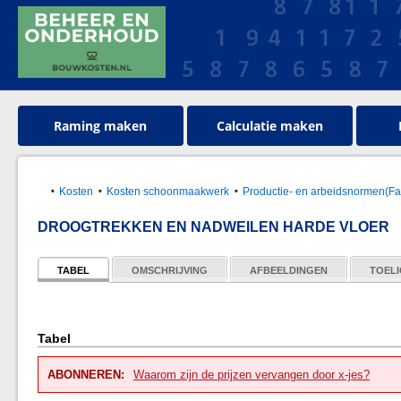
Raming maken
Calculatie maken
Kosten
Kosten schoonmaakwerk
Productie- en arbeidsnormen(Faci
DROOGTREKKEN EN NADWEILEN HARDE VLOER
TABEL
OMSCHRIJVING
AFBEELDINGEN
TOELI
Tabel
ABONNEREN:
Waarom zijn de prijzen vervangen door x-jes?