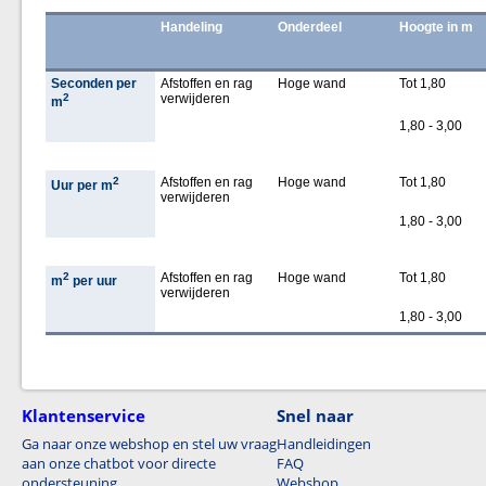
Handeling
Onderdeel
Hoogte in m
Seconden per
Afstoffen en rag
Hoge wand
Tot 1,80
2
verwijderen
m
1,80 - 3,00
2
Afstoffen en rag
Hoge wand
Tot 1,80
Uur per m
verwijderen
1,80 - 3,00
2
Afstoffen en rag
Hoge wand
Tot 1,80
m
per uur
verwijderen
1,80 - 3,00
Klantenservice
Snel naar
Ga naar onze webshop en stel uw vraag
Handleidingen
aan onze chatbot voor directe
FAQ
ondersteuning.
Webshop