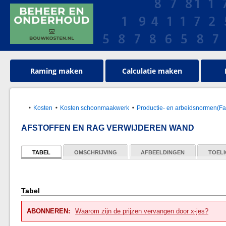
Raming maken
Calculatie maken
Kosten
Kosten schoonmaakwerk
Productie- en arbeidsnormen(Faci
AFSTOFFEN EN RAG VERWIJDEREN WAND
TABEL
OMSCHRIJVING
AFBEELDINGEN
TOELI
Tabel
ABONNEREN:
Waarom zijn de prijzen vervangen door x-jes?