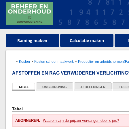
Raming maken
Calculatie maken
Kosten
Kosten schoonmaakwerk
Productie- en arbeidsnormen(Faci
AFSTOFFEN EN RAG VERWIJDEREN VERLICHTIN
TABEL
OMSCHRIJVING
AFBEELDINGEN
TOELI
Tabel
ABONNEREN:
Waarom zijn de prijzen vervangen door x-jes?