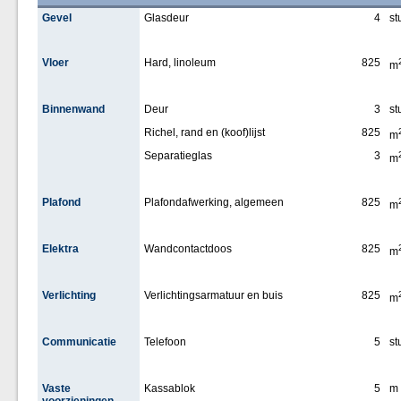
Gevel
Glasdeur
4
st
Vloer
Hard, linoleum
825
m
Binnenwand
Deur
3
st
Richel, rand en (koof)lijst
825
m
Separatieglas
3
m
Plafond
Plafondafwerking, algemeen
825
m
Elektra
Wandcontactdoos
825
m
Verlichting
Verlichtingsarmatuur en buis
825
m
Communicatie
Telefoon
5
st
Vaste
Kassablok
5
m