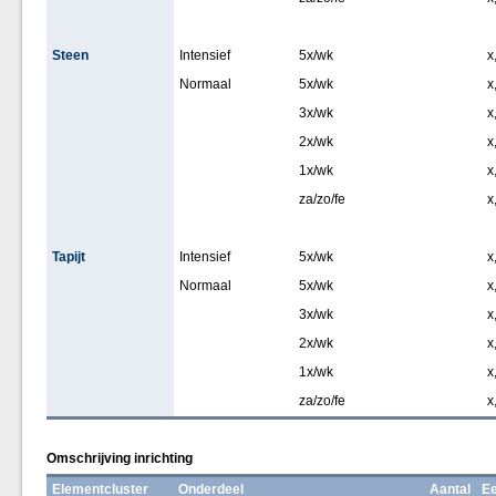
Steen
Intensief
5x/wk
x
Normaal
5x/wk
x
3x/wk
x
2x/wk
x
1x/wk
x
za/zo/fe
x
Tapijt
Intensief
5x/wk
x
Normaal
5x/wk
x
3x/wk
x
2x/wk
x
1x/wk
x
za/zo/fe
x
Omschrijving inrichting
Elementcluster
Onderdeel
Aantal
Ee