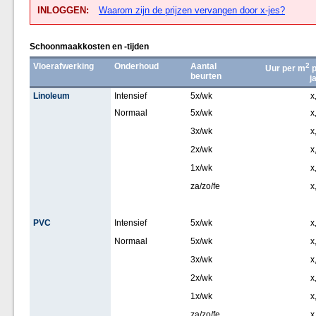
INLOGGEN:
Waarom zijn de prijzen vervangen door x-jes?
Schoonmaakkosten en -tijden
Vloerafwerking
Onderhoud
Aantal
2
Uur per m
p
beurten
j
Linoleum
Intensief
5x/wk
x
Normaal
5x/wk
x
3x/wk
x
2x/wk
x
1x/wk
x
za/zo/fe
x
PVC
Intensief
5x/wk
x
Normaal
5x/wk
x
3x/wk
x
2x/wk
x
1x/wk
x
za/zo/fe
x