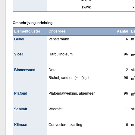
1x/wk
x
Omschrijving inrichting
Elementcluster
Onderdeel
Aantal
Ee
Gevel
Vensterbank
6
m
Vloer
Hard, linoleum
96
m
Binnenwand
Deur
2
st
Richel, rand en (koof)lijst
96
m
Plafond
Plafondafwerking, algemeen
96
m
Sanitair
Wastafel
1
st
Klimaat
Convectoromkasting
6
m