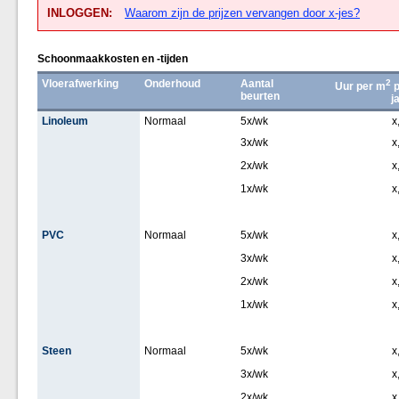
INLOGGEN:
Waarom zijn de prijzen vervangen door x-jes?
Schoonmaakkosten en -tijden
Vloerafwerking
Onderhoud
Aantal
2
Uur per m
p
beurten
j
Linoleum
Normaal
5x/wk
x
3x/wk
x
2x/wk
x
1x/wk
x
PVC
Normaal
5x/wk
x
3x/wk
x
2x/wk
x
1x/wk
x
Steen
Normaal
5x/wk
x
3x/wk
x
2x/wk
x