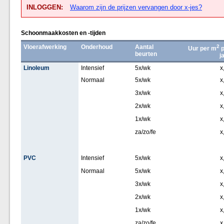
INLOGGEN:
Waarom zijn de prijzen vervangen door x-jes?
Schoonmaakkosten en -tijden
Vloerafwerking
Onderhoud
Aantal
2
Uur per m
p
beurten
j
Linoleum
Intensief
5x/wk
x
Normaal
5x/wk
x
3x/wk
x
2x/wk
x
1x/wk
x
za/zo/fe
x
PVC
Intensief
5x/wk
x
Normaal
5x/wk
x
3x/wk
x
2x/wk
x
1x/wk
x
za/zo/fe
x