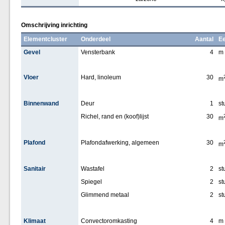
Omschrijving inrichting
Elementcluster
Onderdeel
Aantal
Ee
Gevel
Vensterbank
4
m
Vloer
Hard, linoleum
30
m
Binnenwand
Deur
1
st
Richel, rand en (koof)lijst
30
m
Plafond
Plafondafwerking, algemeen
30
m
Sanitair
Wastafel
2
st
Spiegel
2
st
Glimmend metaal
2
st
Klimaat
Convectoromkasting
4
m