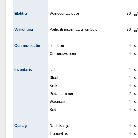
Elektra
Wandcontactdoos
30
m
Verlichting
Verlichtingsarmatuur en buis
30
m
Communicatie
Telefoon
4
st
Oproepsysteem
4
st
Inventaris
Tafel
1
st
Stoel
1
st
Kruk
4
st
Pedaalemmer
2
st
Wasmand
1
st
Bed
4
st
Opslag
Nachtkastje
4
st
Inbouwkast
4
st