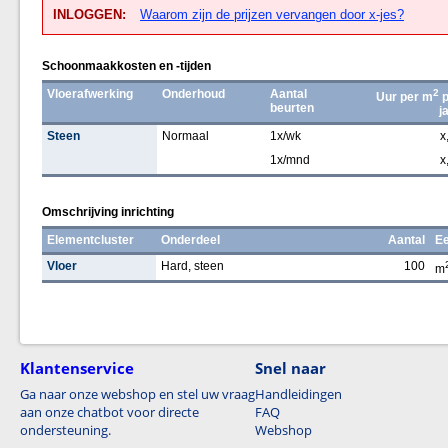
INLOGGEN:
Waarom zijn de prijzen vervangen door x-jes?
Schoonmaakkosten en -tijden
Vloerafwerking
Onderhoud
Aantal
2
Uur per m
p
beurten
j
Steen
Normaal
1x/wk
x
1x/mnd
x
Omschrijving inrichting
Elementcluster
Onderdeel
Aantal
Ee
Vloer
Hard, steen
100
m
Klantenservice
Snel naar
Ga naar onze webshop en stel uw vraag
Handleidingen
aan onze chatbot voor directe
FAQ
ondersteuning.
Webshop