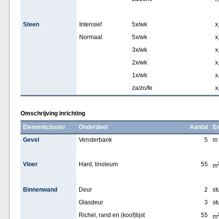
Steen
Intensief
5x/wk
x
Normaal
5x/wk
x
3x/wk
x
2x/wk
x
1x/wk
x
za/zo/fe
x
Omschrijving inrichting
Elementcluster
Onderdeel
Aantal
Ee
Gevel
Vensterbank
5
m
Vloer
Hard, linoleum
55
m
Binnenwand
Deur
2
st
Glasdeur
3
st
Richel, rand en (koof)lijst
55
m