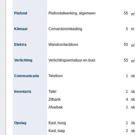
Plafond
Plafondafwerking, algemeen
55
m
Klimaat
Convectoromkasting
5
m
Elektra
Wandcontactdoos
55
m
Verlichting
Verlichtingsarmatuur en buis
55
m
Communicatie
Telefoon
1
st
Inventaris
Tafel
1
st
Zitbank
4
st
Afvalbak
1
st
Opslag
Kast, hoog
1
st
Kast, laag
2
st