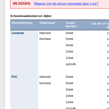
INLOGGEN:
Waarom zijn de prijzen vervangen door x-jes?
Schoonmaakkosten en -tijden
Vloerafwerking
Onderhoud
Aantal
2
Uur per m
p
beurten
j
Linoleum
Intensief
5x/wk
x
Normaal
5x/wk
x
3x/wk
x
2x/wk
x
1x/wk
x
za/zo/fe
x
PVC
Intensief
5x/wk
x
Normaal
5x/wk
x
3x/wk
x
2x/wk
x
1x/wk
x
za/zo/fe
x