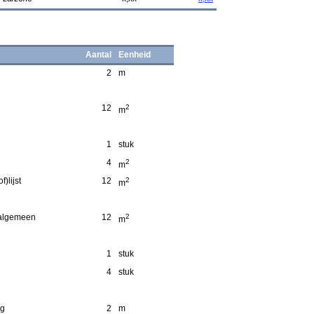
Aantal
Eenheid
2
m
12
2
m
1
stuk
4
2
m
)lijst
12
2
m
 algemeen
12
2
m
1
stuk
4
stuk
ng
2
m