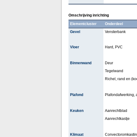
Omschrijving inrichting
Elementcluster
Onderdeel
Gevel
Vensterbank
Vloer
Hard, PVC
Binnenwand
Deur
Tegelwand
Richel, rand en (koof
Plafond
Plafondafwerking,
Keuken
Aanrechtblad
Aanrechtkastje
Klimaat
Convectoromkasti