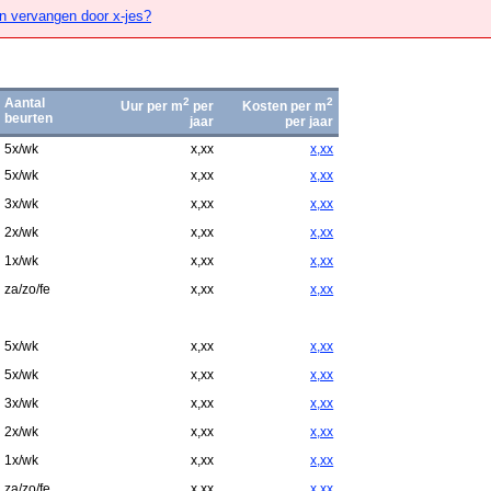
n vervangen door x-jes?
Aantal
2
2
Uur per m
per
Kosten per m
beurten
jaar
per jaar
5x/wk
x,xx
x,xx
5x/wk
x,xx
x,xx
3x/wk
x,xx
x,xx
2x/wk
x,xx
x,xx
1x/wk
x,xx
x,xx
za/zo/fe
x,xx
x,xx
5x/wk
x,xx
x,xx
5x/wk
x,xx
x,xx
3x/wk
x,xx
x,xx
2x/wk
x,xx
x,xx
1x/wk
x,xx
x,xx
za/zo/fe
x,xx
x,xx