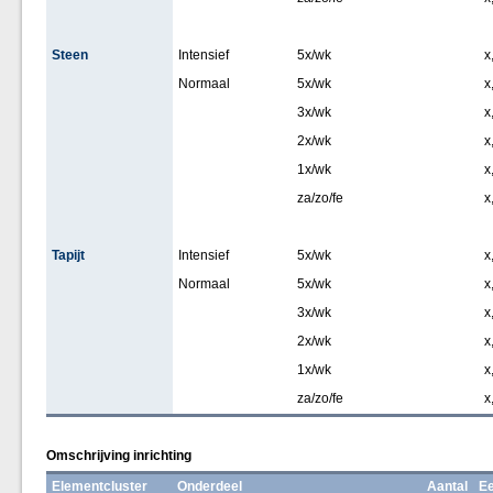
Steen
Intensief
5x/wk
x
Normaal
5x/wk
x
3x/wk
x
2x/wk
x
1x/wk
x
za/zo/fe
x
Tapijt
Intensief
5x/wk
x
Normaal
5x/wk
x
3x/wk
x
2x/wk
x
1x/wk
x
za/zo/fe
x
Omschrijving inrichting
Elementcluster
Onderdeel
Aantal
Ee