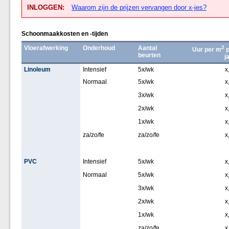
INLOGGEN:
Waarom zijn de prijzen vervangen door x-jes?
Schoonmaakkosten en -tijden
Vloerafwerking
Onderhoud
Aantal
2
Uur per m
p
beurten
j
Linoleum
Intensief
5x/wk
x
Normaal
5x/wk
x
3x/wk
x
2x/wk
x
1x/wk
x
za/zo/fe
za/zo/fe
x
PVC
Intensief
5x/wk
x
Normaal
5x/wk
x
3x/wk
x
2x/wk
x
1x/wk
x
za/zo/fe
x