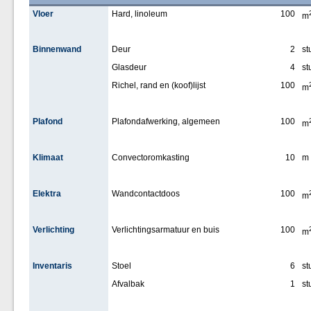
Vloer
Hard, linoleum
100
m
Binnenwand
Deur
2
st
Glasdeur
4
st
Richel, rand en (koof)lijst
100
m
Plafond
Plafondafwerking, algemeen
100
m
Klimaat
Convectoromkasting
10
m
Elektra
Wandcontactdoos
100
m
Verlichting
Verlichtingsarmatuur en buis
100
m
Inventaris
Stoel
6
st
Afvalbak
1
st