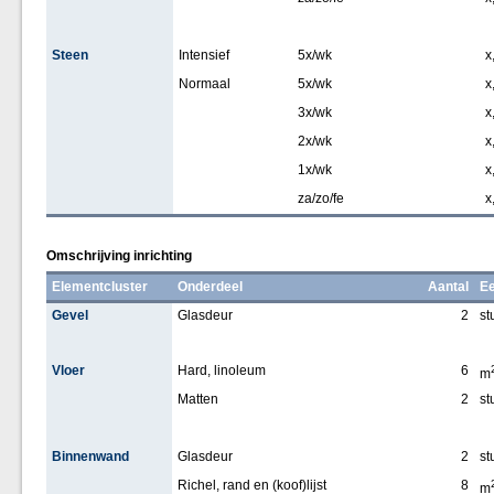
Steen
Intensief
5x/wk
x
Normaal
5x/wk
x
3x/wk
x
2x/wk
x
1x/wk
x
za/zo/fe
x
Omschrijving inrichting
Elementcluster
Onderdeel
Aantal
Ee
Gevel
Glasdeur
2
st
Vloer
Hard, linoleum
6
m
Matten
2
st
Binnenwand
Glasdeur
2
st
Richel, rand en (koof)lijst
8
m