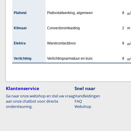
Plafond
Plafondafwerking, algemeen
8
m
Klimaat
Convectoromkasting
2
m
Elektra
Wandcontactdoos
8
m
Verlichting
Verlichtingsarmatuur en buis
8
m
Klantenservice
Snel naar
Ga naar onze webshop en stel uw vraag
Handleidingen
aan onze chatbot voor directe
FAQ
ondersteuning.
Webshop