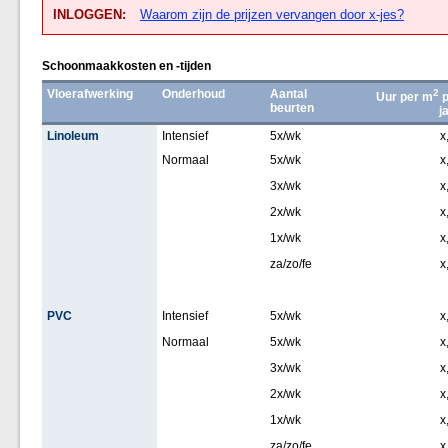
INLOGGEN:
Waarom zijn de prijzen vervangen door x-jes?
Schoonmaakkosten en -tijden
Vloerafwerking
Onderhoud
Aantal
2
Uur per m
p
beurten
j
Linoleum
Intensief
5x/wk
x
Normaal
5x/wk
x
3x/wk
x
2x/wk
x
1x/wk
x
za/zo/fe
x
PVC
Intensief
5x/wk
x
Normaal
5x/wk
x
3x/wk
x
2x/wk
x
1x/wk
x
za/zo/fe
x