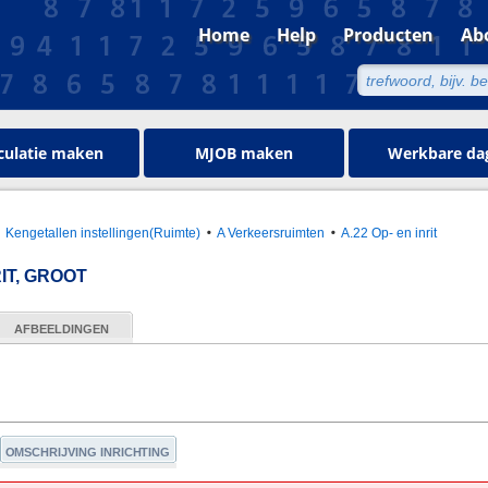
Home
Help
Producten
Ab
culatie maken
MJOB maken
Werkbare da
Kengetallen instellingen(Ruimte)
A Verkeersruimten
A.22 Op- en inrit
IT, GROOT
AFBEELDINGEN
OMSCHRIJVING INRICHTING