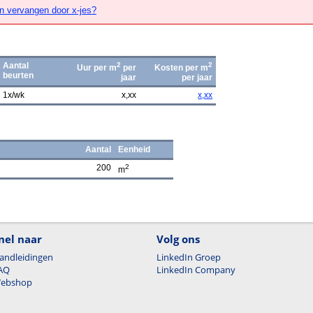
n vervangen door x-jes?
Aantal
2
2
Uur per m
per
Kosten per m
beurten
jaar
per jaar
1x/wk
x,xx
x,xx
Aantal
Eenheid
200
2
m
nel naar
Volg ons
andleidingen
LinkedIn Groep
AQ
LinkedIn Company
ebshop