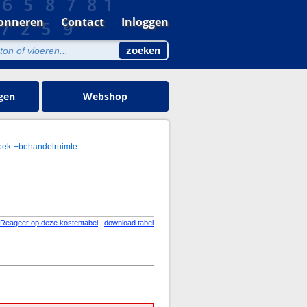
onneren
Contact
Inloggen
gen
Webshop
oek-+behandelruimte
Reageer op deze kostentabel
|
download tabel