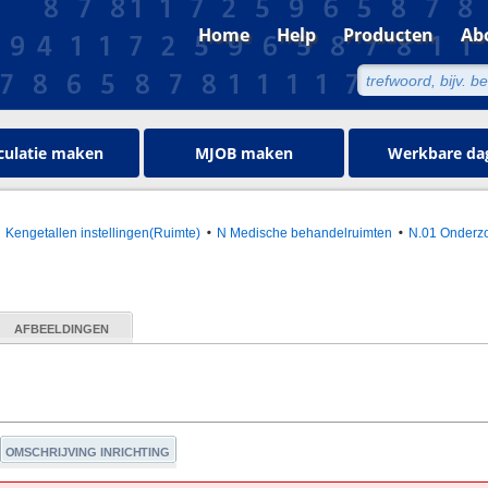
Home
Help
Producten
Ab
culatie maken
MJOB maken
Werkbare da
Kengetallen instellingen(Ruimte)
N Medische behandelruimten
N.01 Onderz
AFBEELDINGEN
OMSCHRIJVING INRICHTING