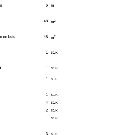
ng
6
m
48
2
m
r en buis
48
2
m
1
stuk
t
1
stuk
1
stuk
1
stuk
4
stuk
2
stuk
1
stuk
3
stuk