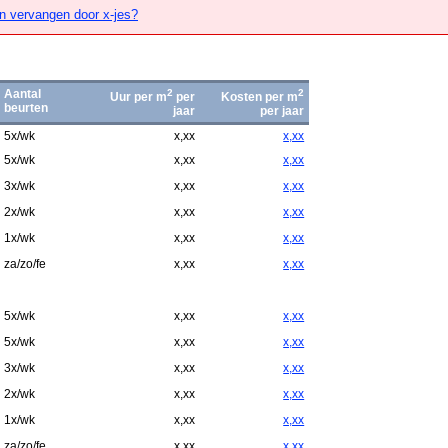
n vervangen door x-jes?
Aantal
2
2
Uur per m
per
Kosten per m
beurten
jaar
per jaar
5x/wk
x,xx
x,xx
5x/wk
x,xx
x,xx
3x/wk
x,xx
x,xx
2x/wk
x,xx
x,xx
1x/wk
x,xx
x,xx
za/zo/fe
x,xx
x,xx
5x/wk
x,xx
x,xx
5x/wk
x,xx
x,xx
3x/wk
x,xx
x,xx
2x/wk
x,xx
x,xx
1x/wk
x,xx
x,xx
za/zo/fe
x,xx
x,xx