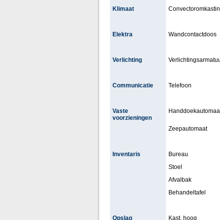
Klimaat
Convectoromkasti
Elektra
Wandcontactdoos
Verlichting
Verlichtingsarmatuu
Communicatie
Telefoon
Vaste
Handdoekautomaa
voorzieningen
Zeepautomaat
Inventaris
Bureau
Stoel
Afvalbak
Behandeltafel
Opslag
Kast, hoog