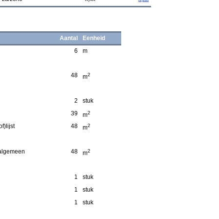
Aantal
Eenheid
6
m
48
2
m
2
stuk
39
2
m
)lijst
48
2
m
 algemeen
48
2
m
1
stuk
1
stuk
1
stuk