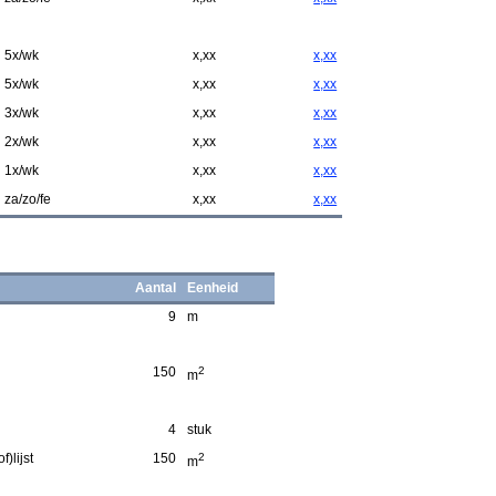
5x/wk
x,xx
x,xx
5x/wk
x,xx
x,xx
3x/wk
x,xx
x,xx
2x/wk
x,xx
x,xx
1x/wk
x,xx
x,xx
za/zo/fe
x,xx
x,xx
Aantal
Eenheid
9
m
150
2
m
4
stuk
)lijst
150
2
m