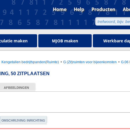
Home
Help
Producten
Ab
culatie maken
MJOB maken
Werkbare da
Kengetallen bedrijfspanden(Ruimte)
G (Zit)ruimten voor bijeenkomsten
G.06 
ING, 50 ZITPLAATSEN
AFBEELDINGEN
OMSCHRIJVING INRICHTING