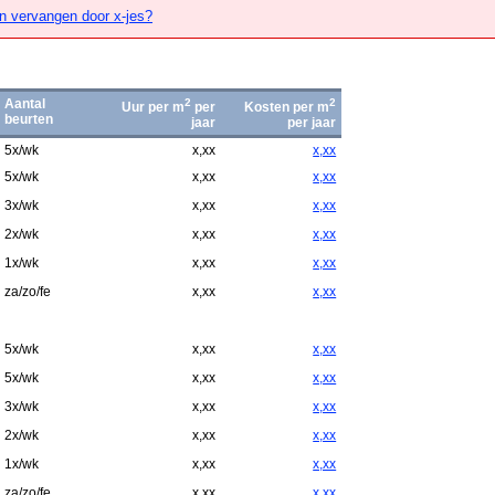
n vervangen door x-jes?
Aantal
2
2
Uur per m
per
Kosten per m
beurten
jaar
per jaar
5x/wk
x,xx
x,xx
5x/wk
x,xx
x,xx
3x/wk
x,xx
x,xx
2x/wk
x,xx
x,xx
1x/wk
x,xx
x,xx
za/zo/fe
x,xx
x,xx
5x/wk
x,xx
x,xx
5x/wk
x,xx
x,xx
3x/wk
x,xx
x,xx
2x/wk
x,xx
x,xx
1x/wk
x,xx
x,xx
za/zo/fe
x,xx
x,xx