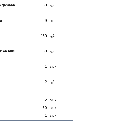
 algemeen
150
2
m
ng
9
m
150
2
m
r en buis
150
2
m
1
stuk
2
2
m
12
stuk
50
stuk
1
stuk