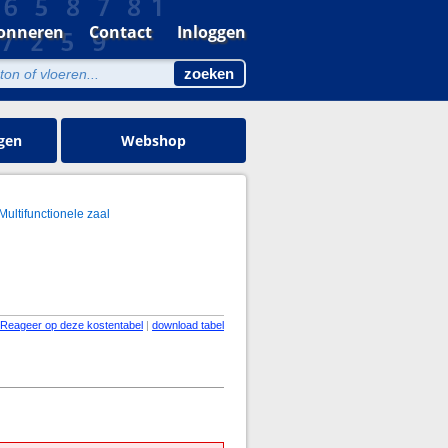
onneren
Contact
Inloggen
gen
Webshop
Multifunctionele zaal
Reageer op deze kostentabel
|
download tabel