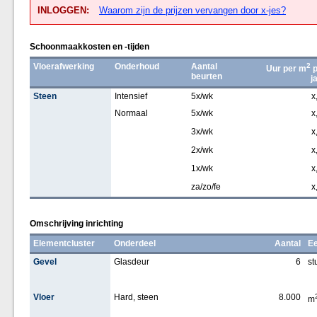
INLOGGEN:
Waarom zijn de prijzen vervangen door x-jes?
Schoonmaakkosten en -tijden
Vloerafwerking
Onderhoud
Aantal
2
Uur per m
p
beurten
j
Steen
Intensief
5x/wk
x
Normaal
5x/wk
x
3x/wk
x
2x/wk
x
1x/wk
x
za/zo/fe
x
Omschrijving inrichting
Elementcluster
Onderdeel
Aantal
Ee
Gevel
Glasdeur
6
st
Vloer
Hard, steen
8.000
m