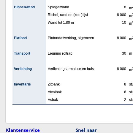
Binnenwand
Spiegelwand
8
m
Richel, rand en (koof)lijst
8.000
m
Wand tot 1,80 m
10
m
Plafond
Plafondafwerking, algemeen
8.000
m
Transport
Leuning roltrap
30
m
Verlichting
Verlichtingsarmatuur en buis
8.000
m
Inventaris
Zitbank
8
st
Afvalbak
6
st
Asbak
2
st
Klantenservice
Snel naar