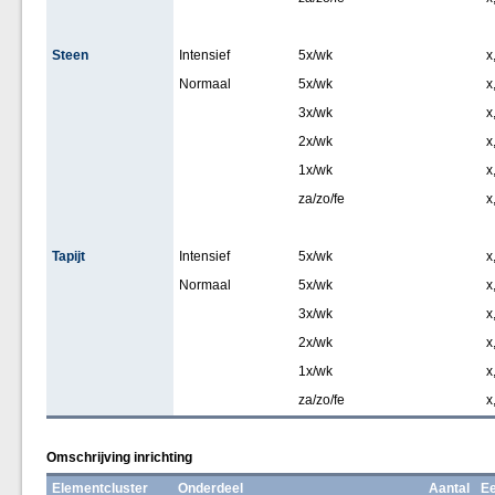
Steen
Intensief
5x/wk
x
Normaal
5x/wk
x
3x/wk
x
2x/wk
x
1x/wk
x
za/zo/fe
x
Tapijt
Intensief
5x/wk
x
Normaal
5x/wk
x
3x/wk
x
2x/wk
x
1x/wk
x
za/zo/fe
x
Omschrijving inrichting
Elementcluster
Onderdeel
Aantal
Ee