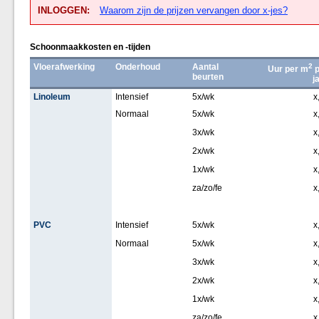
INLOGGEN:
Waarom zijn de prijzen vervangen door x-jes?
Schoonmaakkosten en -tijden
Vloerafwerking
Onderhoud
Aantal
2
Uur per m
p
beurten
j
Linoleum
Intensief
5x/wk
x
Normaal
5x/wk
x
3x/wk
x
2x/wk
x
1x/wk
x
za/zo/fe
x
PVC
Intensief
5x/wk
x
Normaal
5x/wk
x
3x/wk
x
2x/wk
x
1x/wk
x
za/zo/fe
x