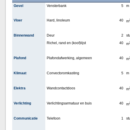
Gevel
Vensterbank
5
m
Vloer
Hard, linoleum
40
m
Binnenwand
Deur
2
st
Richel, rand en (koof)lijst
40
m
Plafond
Plafondafwerking, algemeen
40
m
Klimaat
Convectoromkasting
5
m
Elektra
Wandcontactdoos
40
m
Verlichting
Verlichtingsarmatuur en buis
40
m
Communicatie
Telefoon
1
st