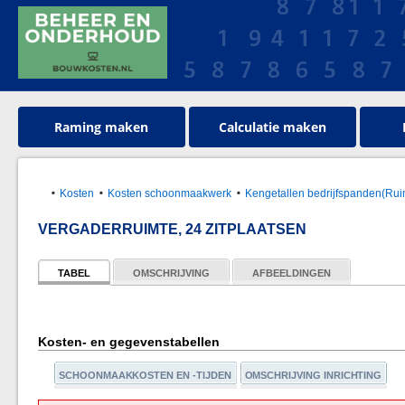
Raming maken
Calculatie maken
Kosten
Kosten schoonmaakwerk
Kengetallen bedrijfspanden(Rui
VERGADERRUIMTE, 24 ZITPLAATSEN
TABEL
OMSCHRIJVING
AFBEELDINGEN
Kosten- en gegevenstabellen
SCHOONMAAKKOSTEN EN -TIJDEN
OMSCHRIJVING INRICHTING