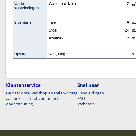
Vaste
Wandbord, klein
2
m
voorzieningen
Inventaris
Tafel
6
st
Stoel
24
st
Afvalbak
2
st
Opslag
Kast, laag
1
st
Klantenservice
Snel naar
Ga naar onze webshop en stel uw vraag
Handleidingen
aan onze chatbot voor directe
FAQ
ondersteuning.
Webshop