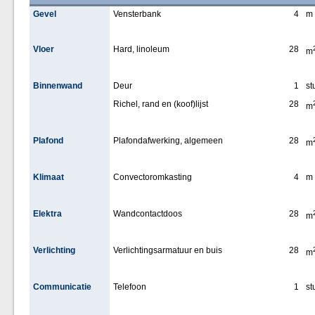
Gevel
Vensterbank
4
m
Vloer
Hard, linoleum
28
m
Binnenwand
Deur
1
st
Richel, rand en (koof)lijst
28
m
Plafond
Plafondafwerking, algemeen
28
m
Klimaat
Convectoromkasting
4
m
Elektra
Wandcontactdoos
28
m
Verlichting
Verlichtingsarmatuur en buis
28
m
Communicatie
Telefoon
1
st