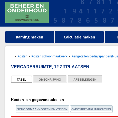
Raming maken
Calculatie maken
Kosten
Kosten schoonmaakwerk
Kengetallen bedrijfspanden(Rui
VERGADERRUIMTE, 12 ZITPLAATSEN
TABEL
OMSCHRIJVING
AFBEELDINGEN
Kosten- en gegevenstabellen
SCHOONMAAKKOSTEN EN -TIJDEN
OMSCHRIJVING INRICHTING