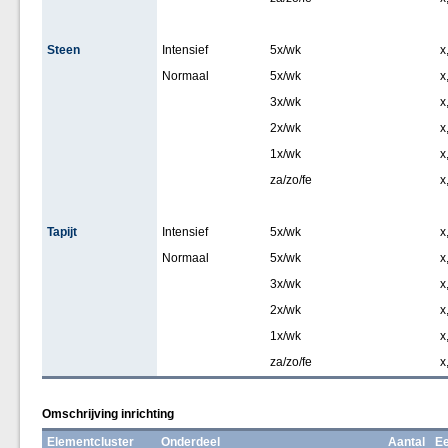
Steen
Intensief
5x/wk
x
Normaal
5x/wk
x
3x/wk
x
2x/wk
x
1x/wk
x
za/zo/fe
x
Tapijt
Intensief
5x/wk
x
Normaal
5x/wk
x
3x/wk
x
2x/wk
x
1x/wk
x
za/zo/fe
x
Omschrijving inrichting
Elementcluster
Onderdeel
Aantal
Ee