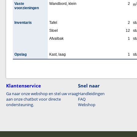
Vaste
Wandbord, klein
2
m
voorzieningen
Inventaris
Tafel
2
st
Stoel
12
st
Afvalbak
1
st
Opslag
Kast, laag
1
st
Klantenservice
Snel naar
Ga naar onze webshop en stel uw vraag
Handleidingen
aan onze chatbot voor directe
FAQ
ondersteuning.
Webshop