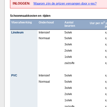
INLOGGEN:
Waarom zijn de prijzen vervangen door x-jes?
Schoonmaakkosten en -tijden
Vloerafwerking
Onderhoud
Aantal
2
Uur per m
p
beurten
j
Linoleum
Intensief
5x/wk
x
Normaal
5x/wk
x
3x/wk
x
2x/wk
x
1x/wk
x
za/zo/fe
x
PVC
Intensief
5x/wk
x
Normaal
5x/wk
x
3x/wk
x
2x/wk
x
1x/wk
x
za/zo/fe
x