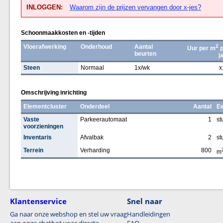
INLOGGEN:
Waarom zijn de prijzen vervangen door x-jes?
Schoonmaakkosten en -tijden
Vloerafwerking
Onderhoud
Aantal
2
Uur per m
p
beurten
j
Steen
Normaal
1x/wk
x
Omschrijving inrichting
Elementcluster
Onderdeel
Aantal
Ee
Vaste
Parkeerautomaat
1
st
voorzieningen
Inventaris
Afvalbak
2
st
Terrein
Verharding
800
m
Klantenservice
Snel naar
Ga naar onze webshop en stel uw vraag
Handleidingen