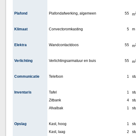
Plafond
Plafondafwerking, algemeen
55
m
Klimaat
Convectoromkasting
5
m
Elektra
Wandcontactdoos
55
m
Verlichting
Verlichtingsarmatuur en buis
55
m
Communicatie
Telefoon
1
st
Inventaris
Tafel
1
st
Zitbank
4
st
Afvalbak
1
st
Opslag
Kast, hoog
1
st
Kast, laag
2
st