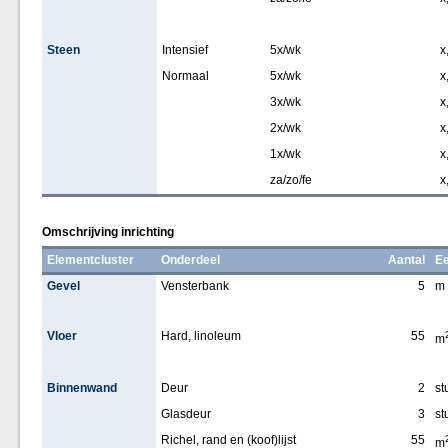
Steen
Intensief
5x/wk
x
Normaal
5x/wk
x
3x/wk
x
2x/wk
x
1x/wk
x
za/zo/fe
x
Omschrijving inrichting
Elementcluster
Onderdeel
Aantal
Ee
Gevel
Vensterbank
5
m
Vloer
Hard, linoleum
55
m
Binnenwand
Deur
2
st
Glasdeur
3
st
Richel, rand en (koof)lijst
55
m