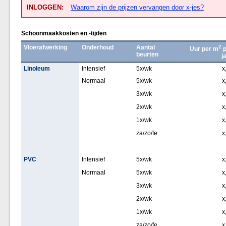
INLOGGEN:
Waarom zijn de prijzen vervangen door x-jes?
Schoonmaakkosten en -tijden
Vloerafwerking
Onderhoud
Aantal
2
Uur per m
p
beurten
j
Linoleum
Intensief
5x/wk
x
Normaal
5x/wk
x
3x/wk
x
2x/wk
x
1x/wk
x
za/zo/fe
x
PVC
Intensief
5x/wk
x
Normaal
5x/wk
x
3x/wk
x
2x/wk
x
1x/wk
x
za/zo/fe
x