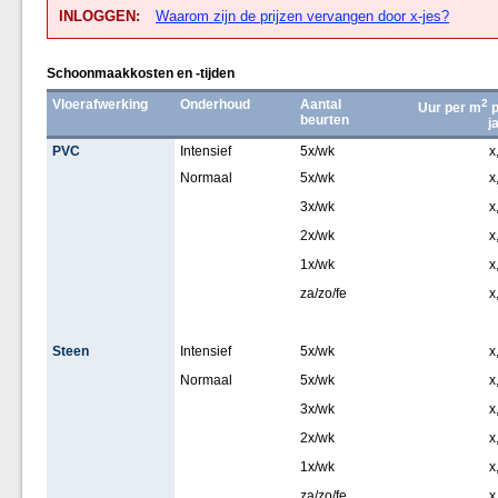
INLOGGEN:
Waarom zijn de prijzen vervangen door x-jes?
Schoonmaakkosten en -tijden
Vloerafwerking
Onderhoud
Aantal
2
Uur per m
p
beurten
j
PVC
Intensief
5x/wk
x
Normaal
5x/wk
x
3x/wk
x
2x/wk
x
1x/wk
x
za/zo/fe
x
Steen
Intensief
5x/wk
x
Normaal
5x/wk
x
3x/wk
x
2x/wk
x
1x/wk
x
za/zo/fe
x