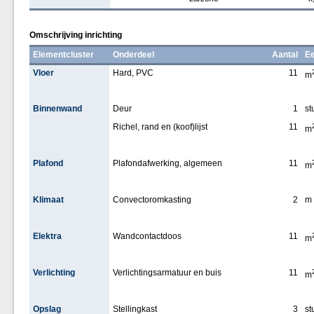
Omschrijving inrichting
Elementcluster
Onderdeel
Aantal
Ee
Vloer
Hard, PVC
11
m
Binnenwand
Deur
1
st
Richel, rand en (koof)lijst
11
m
Plafond
Plafondafwerking, algemeen
11
m
Klimaat
Convectoromkasting
2
m
Elektra
Wandcontactdoos
11
m
Verlichting
Verlichtingsarmatuur en buis
11
m
Opslag
Stellingkast
3
st