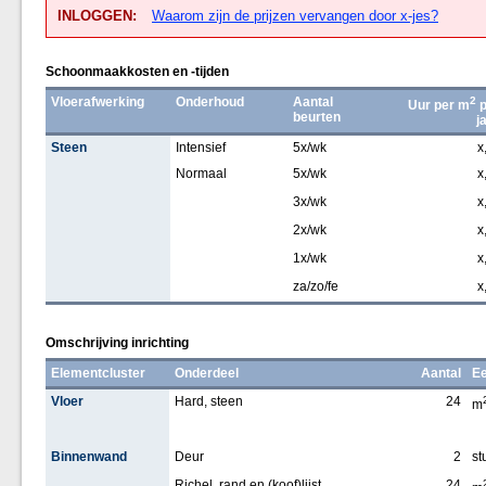
INLOGGEN:
Waarom zijn de prijzen vervangen door x-jes?
Schoonmaakkosten en -tijden
Vloerafwerking
Onderhoud
Aantal
2
Uur per m
p
beurten
j
Steen
Intensief
5x/wk
x
Normaal
5x/wk
x
3x/wk
x
2x/wk
x
1x/wk
x
za/zo/fe
x
Omschrijving inrichting
Elementcluster
Onderdeel
Aantal
Ee
Vloer
Hard, steen
24
m
Binnenwand
Deur
2
st
Richel, rand en (koof)lijst
24