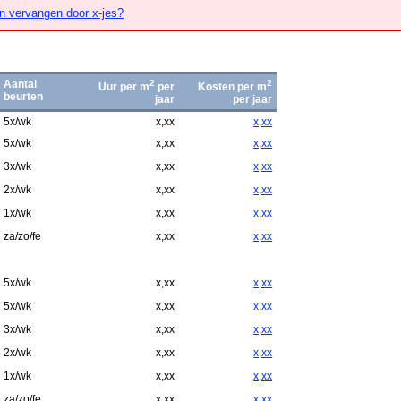
n vervangen door x-jes?
Aantal
2
2
Uur per m
per
Kosten per m
beurten
jaar
per jaar
5x/wk
x,xx
x,xx
5x/wk
x,xx
x,xx
3x/wk
x,xx
x,xx
2x/wk
x,xx
x,xx
1x/wk
x,xx
x,xx
za/zo/fe
x,xx
x,xx
5x/wk
x,xx
x,xx
5x/wk
x,xx
x,xx
3x/wk
x,xx
x,xx
2x/wk
x,xx
x,xx
1x/wk
x,xx
x,xx
za/zo/fe
x,xx
x,xx