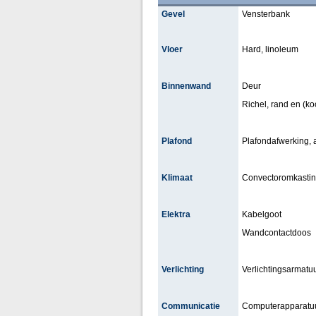
Gevel
Vensterbank
Vloer
Hard, linoleum
Binnenwand
Deur
Richel, rand en (koof
Plafond
Plafondafwerking,
Klimaat
Convectoromkasti
Elektra
Kabelgoot
Wandcontactdoos
Verlichting
Verlichtingsarmatuu
Communicatie
Computerapparatu