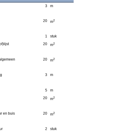
3
m
20
2
m
1
stuk
)lijst
20
2
m
 algemeen
20
2
m
ng
3
m
5
m
20
2
m
r en buis
20
2
m
ur
2
stuk