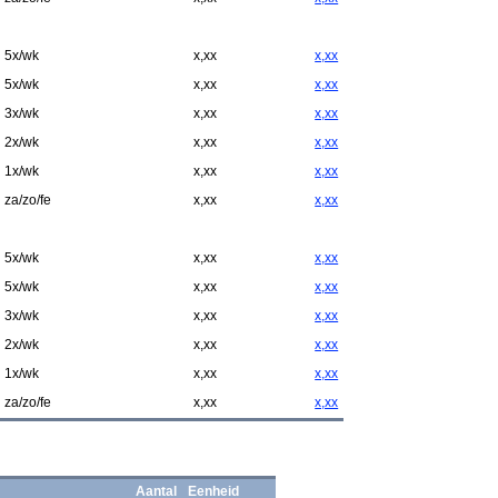
5x/wk
x,xx
x,xx
5x/wk
x,xx
x,xx
3x/wk
x,xx
x,xx
2x/wk
x,xx
x,xx
1x/wk
x,xx
x,xx
za/zo/fe
x,xx
x,xx
5x/wk
x,xx
x,xx
5x/wk
x,xx
x,xx
3x/wk
x,xx
x,xx
2x/wk
x,xx
x,xx
1x/wk
x,xx
x,xx
za/zo/fe
x,xx
x,xx
Aantal
Eenheid