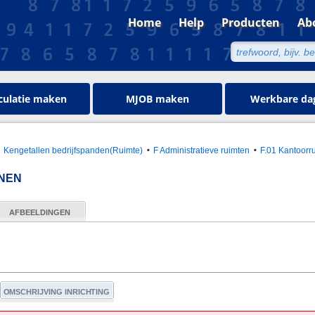
Home
Help
Producten
Ab
culatie maken
MJOB maken
Werkbare da
Kengetallen bedrijfspanden(Ruimte)
F Administratieve ruimten
F.01 Kantoorr
NEN
AFBEELDINGEN
OMSCHRIJVING INRICHTING