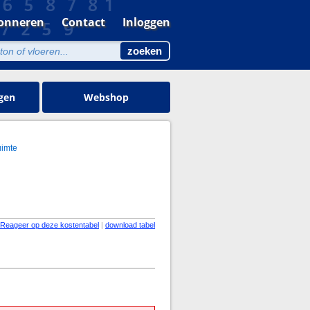
onneren
Contact
Inloggen
gen
Webshop
uimte
Reageer op deze kostentabel
|
download tabel