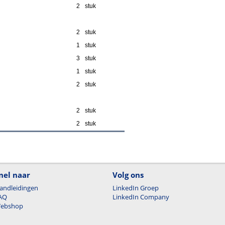
2
stuk
2
stuk
1
stuk
3
stuk
1
stuk
2
stuk
2
stuk
2
stuk
nel naar
Volg ons
andleidingen
LinkedIn Groep
AQ
LinkedIn Company
ebshop