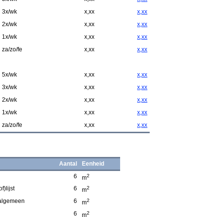
3x/wk
x,xx
x,xx
2x/wk
x,xx
x,xx
1x/wk
x,xx
x,xx
za/zo/fe
x,xx
x,xx
5x/wk
x,xx
x,xx
3x/wk
x,xx
x,xx
2x/wk
x,xx
x,xx
1x/wk
x,xx
x,xx
za/zo/fe
x,xx
x,xx
Aantal
Eenheid
6
2
m
)lijst
6
2
m
 algemeen
6
2
m
6
2
m