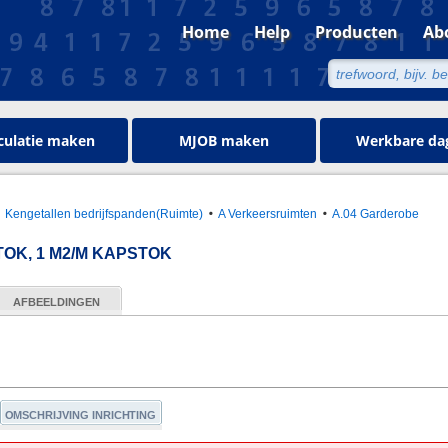
Home
Help
Producten
Ab
culatie maken
MJOB maken
Werkbare da
Kengetallen bedrijfspanden(Ruimte)
A Verkeersruimten
A.04 Garderobe
OK, 1 M2/M KAPSTOK
AFBEELDINGEN
OMSCHRIJVING INRICHTING