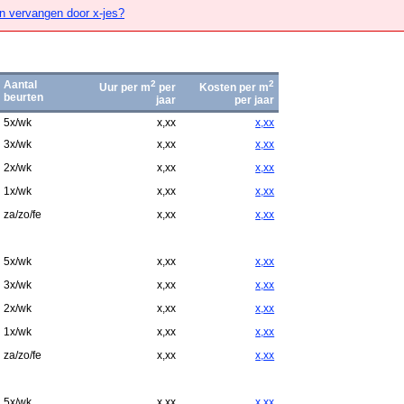
n vervangen door x-jes?
Aantal
2
2
Uur per m
per
Kosten per m
beurten
jaar
per jaar
5x/wk
x,xx
x,xx
3x/wk
x,xx
x,xx
2x/wk
x,xx
x,xx
1x/wk
x,xx
x,xx
za/zo/fe
x,xx
x,xx
5x/wk
x,xx
x,xx
3x/wk
x,xx
x,xx
2x/wk
x,xx
x,xx
1x/wk
x,xx
x,xx
za/zo/fe
x,xx
x,xx
5x/wk
x,xx
x,xx