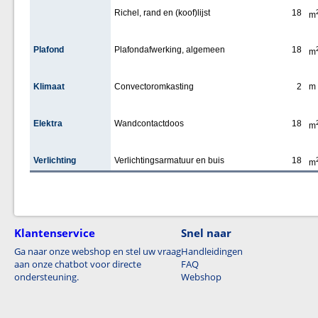
Richel, rand en (koof)lijst
18
m
Plafond
Plafondafwerking, algemeen
18
m
Klimaat
Convectoromkasting
2
m
Elektra
Wandcontactdoos
18
m
Verlichting
Verlichtingsarmatuur en buis
18
m
Klantenservice
Snel naar
Ga naar onze webshop en stel uw vraag
Handleidingen
aan onze chatbot voor directe
FAQ
ondersteuning.
Webshop