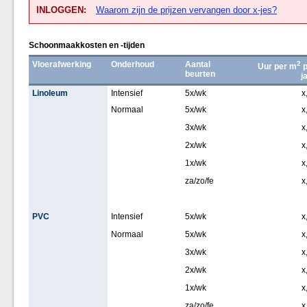
INLOGGEN:
Waarom zijn de prijzen vervangen door x-jes?
Schoonmaakkosten en -tijden
Vloerafwerking
Onderhoud
Aantal
2
Uur per m
p
beurten
j
Linoleum
Intensief
5x/wk
x
Normaal
5x/wk
x
3x/wk
x
2x/wk
x
1x/wk
x
za/zo/fe
x
PVC
Intensief
5x/wk
x
Normaal
5x/wk
x
3x/wk
x
2x/wk
x
1x/wk
x
za/zo/fe
x