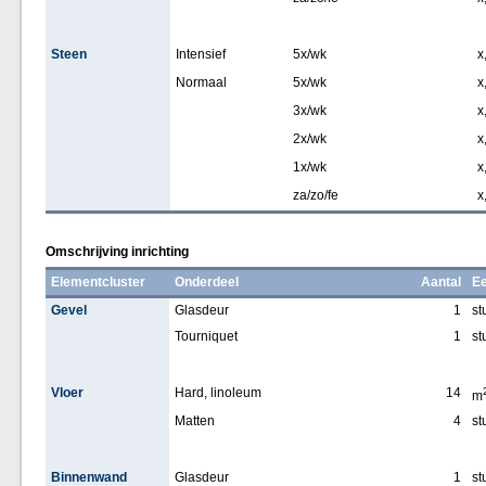
Steen
Intensief
5x/wk
x
Normaal
5x/wk
x
3x/wk
x
2x/wk
x
1x/wk
x
za/zo/fe
x
Omschrijving inrichting
Elementcluster
Onderdeel
Aantal
Ee
Gevel
Glasdeur
1
st
Tourniquet
1
st
Vloer
Hard, linoleum
14
m
Matten
4
st
Binnenwand
Glasdeur
1
st