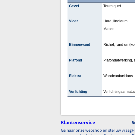
Gevel
Tourniquet
Vloer
Hard, linoleum
Matten
Binnenwand
Richel, rand en (koof
Plafond
Plafondafwerking,
Elektra
Wandcontactdoos
Verlichting
Verlichtingsarmatuu
Klantenservice
S
Ga naar onze webshop en stel uw vraag
H