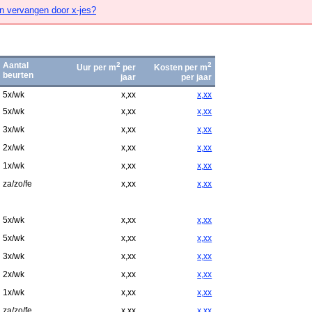
n vervangen door x-jes?
Aantal
2
2
Uur per m
per
Kosten per m
beurten
jaar
per jaar
5x/wk
x,xx
x,xx
5x/wk
x,xx
x,xx
3x/wk
x,xx
x,xx
2x/wk
x,xx
x,xx
1x/wk
x,xx
x,xx
za/zo/fe
x,xx
x,xx
5x/wk
x,xx
x,xx
5x/wk
x,xx
x,xx
3x/wk
x,xx
x,xx
2x/wk
x,xx
x,xx
1x/wk
x,xx
x,xx
za/zo/fe
x,xx
x,xx