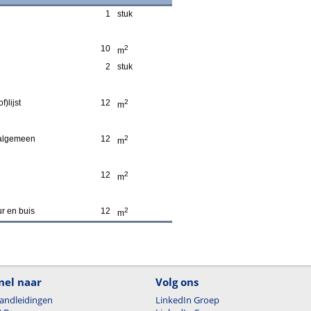
1
stuk
10
2
m
2
stuk
)lijst
12
2
m
 algemeen
12
2
m
12
2
m
r en buis
12
2
m
nel naar
Volg ons
andleidingen
LinkedIn Groep