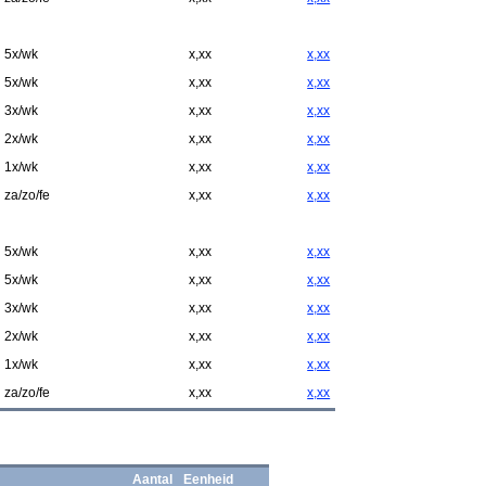
5x/wk
x,xx
x,xx
5x/wk
x,xx
x,xx
3x/wk
x,xx
x,xx
2x/wk
x,xx
x,xx
1x/wk
x,xx
x,xx
za/zo/fe
x,xx
x,xx
5x/wk
x,xx
x,xx
5x/wk
x,xx
x,xx
3x/wk
x,xx
x,xx
2x/wk
x,xx
x,xx
1x/wk
x,xx
x,xx
za/zo/fe
x,xx
x,xx
Aantal
Eenheid