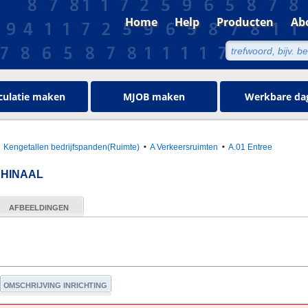
Home
Help
Producten
Ab
culatie maken
MJOB maken
Werkbare da
Kengetallen bedrijfspanden(Ruimte)
A Verkeersruimten
A.01 Entree
CHINAAL
AFBEELDINGEN
OMSCHRIJVING INRICHTING