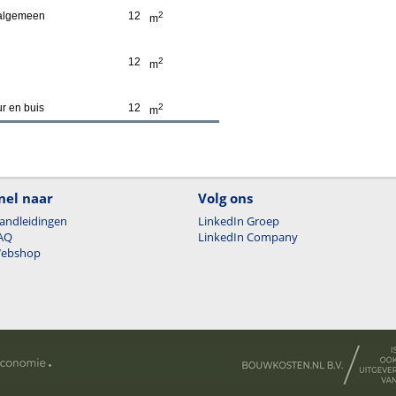
 algemeen
12
2
m
12
2
m
r en buis
12
2
m
nel naar
Volg ons
andleidingen
LinkedIn Groep
AQ
LinkedIn Company
ebshop