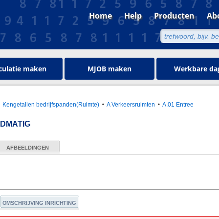
Home
Help
Producten
Ab
culatie maken
MJOB maken
Werkbare da
Kengetallen bedrijfspanden(Ruimte)
A Verkeersruimten
A.01 Entree
NDMATIG
AFBEELDINGEN
OMSCHRIJVING INRICHTING