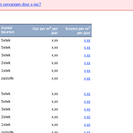
n vervangen door x-jes?
Aantal
2
2
Uur per m
per
Kosten per m
beurten
jaar
per jaar
5x/wk
x,xx
x,xx
5x/wk
x,xx
x,xx
3x/wk
x,xx
x,xx
2x/wk
x,xx
x,xx
1x/wk
x,xx
x,xx
za/zo/fe
x,xx
x,xx
5x/wk
x,xx
x,xx
5x/wk
x,xx
x,xx
3x/wk
x,xx
x,xx
2x/wk
x,xx
x,xx
1x/wk
x,xx
x,xx
za/zo/fe
x,xx
x,xx