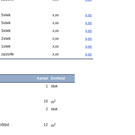
5x/wk
x,xx
x,xx
5x/wk
x,xx
x,xx
3x/wk
x,xx
x,xx
2x/wk
x,xx
x,xx
1x/wk
x,xx
x,xx
za/zo/fe
x,xx
x,xx
Aantal
Eenheid
1
stuk
10
2
m
2
stuk
)lijst
12
2
m