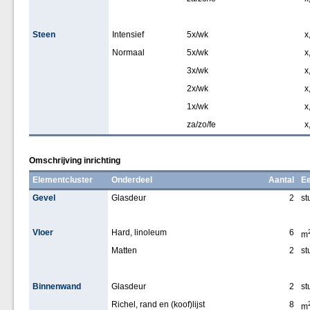
Steen
Intensief
5x/wk
x
Normaal
5x/wk
x
3x/wk
x
2x/wk
x
1x/wk
x
za/zo/fe
x
Omschrijving inrichting
Elementcluster
Onderdeel
Aantal
Ee
Gevel
Glasdeur
2
st
Vloer
Hard, linoleum
6
m
Matten
2
st
Binnenwand
Glasdeur
2
st
Richel, rand en (koof)lijst
8
m