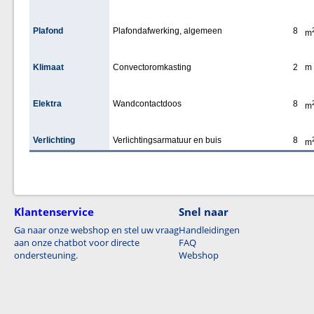
Plafond
Plafondafwerking, algemeen
8
m
Klimaat
Convectoromkasting
2
m
Elektra
Wandcontactdoos
8
m
Verlichting
Verlichtingsarmatuur en buis
8
m
Klantenservice
Snel naar
Ga naar onze webshop en stel uw vraag
Handleidingen
aan onze chatbot voor directe
FAQ
ondersteuning.
Webshop