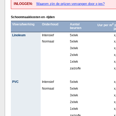
INLOGGEN:
Waarom zijn de prijzen vervangen door x-jes?
Schoonmaakkosten en -tijden
Vloerafwerking
Onderhoud
Aantal
2
Uur per m
p
beurten
j
Linoleum
Intensief
5x/wk
x
Normaal
5x/wk
x
3x/wk
x
2x/wk
x
1x/wk
x
za/zo/fe
x
PVC
Intensief
5x/wk
x
Normaal
5x/wk
x
3x/wk
x
2x/wk
x
1x/wk
x
za/zo/fe
x