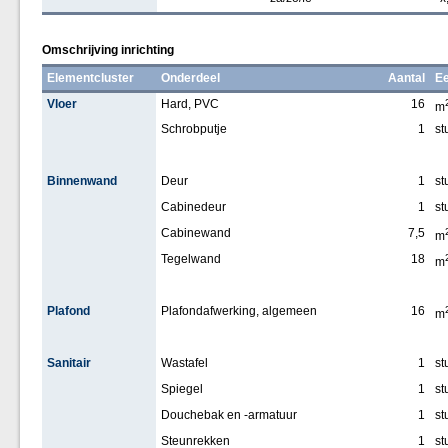
Omschrijving inrichting
Elementcluster
Onderdeel
Aantal
Ee
Vloer
Hard, PVC
16
m
Schrobputje
1
st
Binnenwand
Deur
1
st
Cabinedeur
1
st
Cabinewand
7,5
m
Tegelwand
18
m
Plafond
Plafondafwerking, algemeen
16
m
Sanitair
Wastafel
1
st
Spiegel
1
st
Douchebak en -armatuur
1
st
Steunrekken
1
st