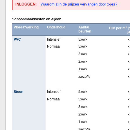
INLOGGEN:
Waarom zijn de prijzen vervangen door x-jes?
Schoonmaakkosten en -tijden
Vloerafwerking
Onderhoud
Aantal
2
Uur per m
p
beurten
j
PVC
Intensief
5x/wk
x
Normaal
5x/wk
x
3x/wk
x
2x/wk
x
1x/wk
x
za/zo/fe
x
Steen
Intensief
5x/wk
x
Normaal
5x/wk
x
3x/wk
x
2x/wk
x
1x/wk
x
za/zo/fe
x