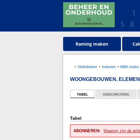
Raming maken
Cal
Statistieken
Indexen
MBK-index
WOONGEBOUWEN, ELEMENTC
TABEL
OMSCHRIJVING
Tabel
ABONNEREN:
Waarom zijn de prij