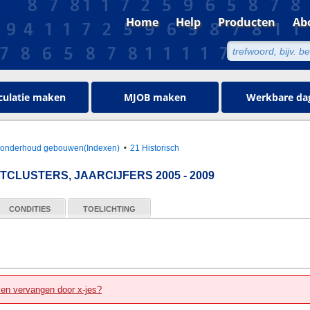
Home
Help
Producten
Ab
culatie maken
MJOB maken
Werkbare da
 onderhoud gebouwen(Indexen)
21 Historisch
LUSTERS, JAARCIJFERS 2005 - 2009
CONDITIES
TOELICHTING
zen vervangen door x-jes?