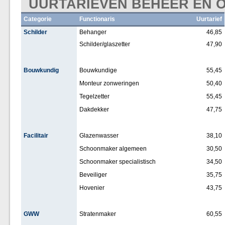
UURTARIEVEN BEHEER EN
Categorie
Functionaris
Uurtarief
Schilder
Behanger
46,85
Schilder/glaszetter
47,90
Bouwkundig
Bouwkundige
55,45
Monteur zonweringen
50,40
Tegelzetter
55,45
Dakdekker
47,75
Facilitair
Glazenwasser
38,10
Schoonmaker algemeen
30,50
Schoonmaker specialistisch
34,50
Beveiliger
35,75
Hovenier
43,75
GWW
Stratenmaker
60,55