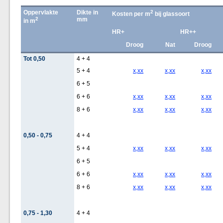
Oppervlakte
Dikte in
2
Kosten per m
bij glassoort
2
mm
in m
HR+
HR++
Droog
Nat
Droog
Tot 0,50
4 + 4
5 + 4
x,xx
x,xx
x,xx
6 + 5
6 + 6
x,xx
x,xx
x,xx
8 + 6
x,xx
x,xx
x,xx
0,50 - 0,75
4 + 4
5 + 4
x,xx
x,xx
x,xx
6 + 5
6 + 6
x,xx
x,xx
x,xx
8 + 6
x,xx
x,xx
x,xx
0,75 - 1,30
4 + 4