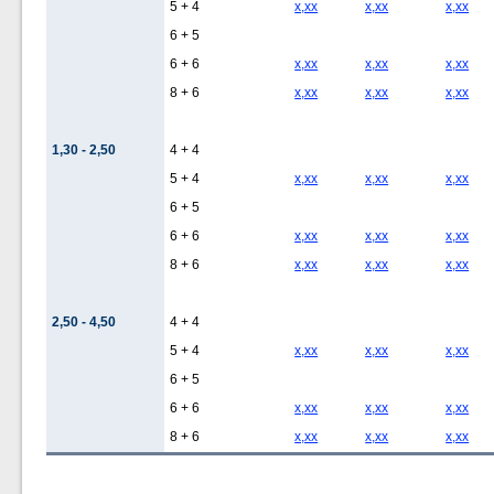
5 + 4
x,xx
x,xx
x,xx
6 + 5
6 + 6
x,xx
x,xx
x,xx
8 + 6
x,xx
x,xx
x,xx
1,30 - 2,50
4 + 4
5 + 4
x,xx
x,xx
x,xx
6 + 5
6 + 6
x,xx
x,xx
x,xx
8 + 6
x,xx
x,xx
x,xx
2,50 - 4,50
4 + 4
5 + 4
x,xx
x,xx
x,xx
6 + 5
6 + 6
x,xx
x,xx
x,xx
8 + 6
x,xx
x,xx
x,xx