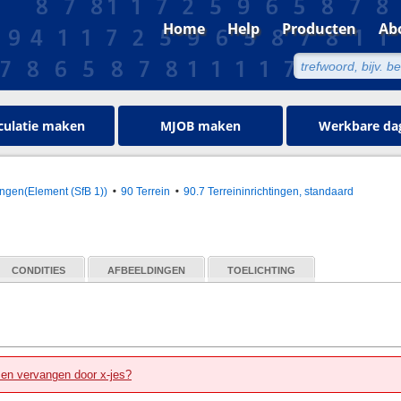
Home
Help
Producten
Ab
culatie maken
MJOB maken
Werkbare da
ngen(Element (SfB 1))
90 Terrein
90.7 Terreininrichtingen, standaard
CONDITIES
AFBEELDINGEN
TOELICHTING
zen vervangen door x-jes?