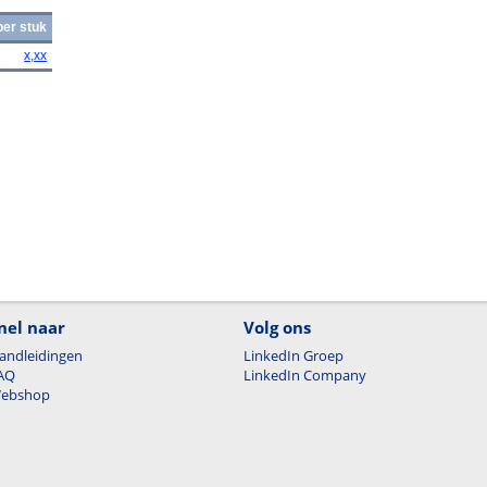
per stuk
x,xx
nel naar
Volg ons
andleidingen
LinkedIn Groep
AQ
LinkedIn Company
ebshop