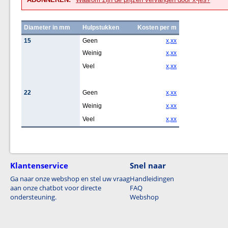
Diameter in mm
Hulpstukken
Kosten per m
15
Geen
x,xx
Weinig
x,xx
Veel
x,xx
22
Geen
x,xx
Weinig
x,xx
Veel
x,xx
Klantenservice
Snel naar
Ga naar onze webshop en stel uw vraag
Handleidingen
aan onze chatbot voor directe
FAQ
ondersteuning.
Webshop