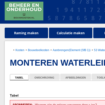
Raming maken
Calculatie maken
Kosten
Bouwdeelkosten
Aanbrengen(Element (SfB 1))
53 Wate
MONTEREN WATERLEID
TABEL
OMSCHRIJVING
AFBEELDINGEN
TOELI
Tabel
ABONNEREN:
Waarom zijn de prijzen vervangen door x-jes?