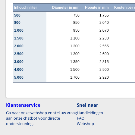
Inhoud in liter
Diameter in mm
Hoogte in mm
Kosten per 
500
750
1.755
800
850
2.040
1.000
950
2.070
1.500
1.100
2.230
2.000
1.200
2.555
2.500
1.300
2.600
3.000
1.350
2.815
4.000
1.500
2.900
5.000
1.700
2.920
Klantenservice
Snel naar
Ga naar onze webshop en stel uw vraag
Handleidingen
aan onze chatbot voor directe
FAQ
ondersteuning.
Webshop