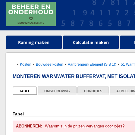
Raming maken
Calculatie maken
Kosten
Bouwdeelkosten
Aanbrengen(Element (SfB 1))
51 Warm
MONTEREN WARMWATER BUFFERVAT, MET ISOLAT
TABEL
OMSCHRIJVING
CONDITIES
AFBEELDI
Tabel
ABONNEREN:
Waarom zijn de prijzen vervangen door x-jes?