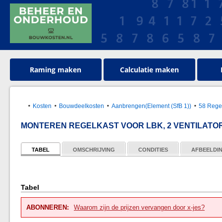
Raming maken
Calculatie maken
Kosten
Bouwdeelkosten
Aanbrengen(Element (SfB 1))
58 Regel
MONTEREN REGELKAST VOOR LBK, 2 VENTILATOR
TABEL
OMSCHRIJVING
CONDITIES
AFBEELDI
Tabel
ABONNEREN:
Waarom zijn de prijzen vervangen door x-jes?