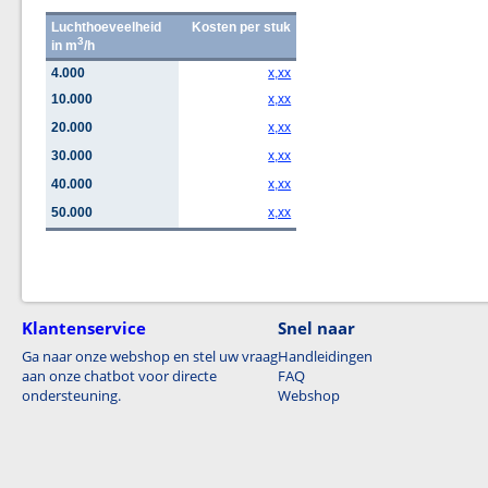
Luchthoeveelheid
Kosten per stuk
3
in m
/h
4.000
x,xx
10.000
x,xx
20.000
x,xx
30.000
x,xx
40.000
x,xx
50.000
x,xx
Klantenservice
Snel naar
Ga naar onze webshop en stel uw vraag
Handleidingen
aan onze chatbot voor directe
FAQ
ondersteuning.
Webshop