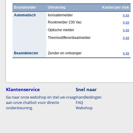
Brandmelder
Uitvoering
Kosten per stuk
Automatisch
Ionisatiemelder
x,xx
Rookmelder 230 Vac
x,xx
Optische melder
x,xx
Thermodifferentiaalmelder
x,xx
Beamdetector
Zender en ontvanger
x,xx
Klantenservice
Snel naar
Ga naar onze webshop en stel uw vraag
Handleidingen
aan onze chatbot voor directe
FAQ
ondersteuning.
Webshop