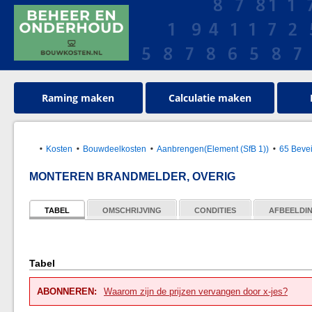
Raming maken
Calculatie maken
Kosten
Bouwdeelkosten
Aanbrengen(Element (SfB 1))
65 Bevei
MONTEREN BRANDMELDER, OVERIG
TABEL
OMSCHRIJVING
CONDITIES
AFBEELDI
Tabel
ABONNEREN:
Waarom zijn de prijzen vervangen door x-jes?