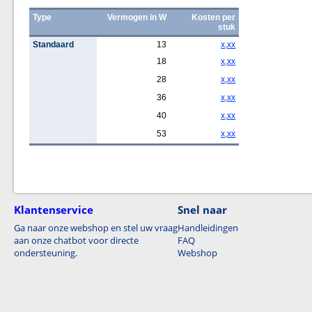
Type
Vermogen in W
Kosten per
stuk
Standaard
13
x,xx
18
x,xx
28
x,xx
36
x,xx
40
x,xx
53
x,xx
Klantenservice
Snel naar
Ga naar onze webshop en stel uw vraag
Handleidingen
aan onze chatbot voor directe
FAQ
ondersteuning.
Webshop