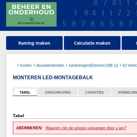
Raming maken
Calculatie maken
Kosten
Bouwdeelkosten
Aanbrengen(Element (SfB 1))
63 Verli
MONTEREN LED-MONTAGEBALK
TABEL
OMSCHRIJVING
CONDITIES
AFBEELDI
Tabel
ABONNEREN:
Waarom zijn de prijzen vervangen door x-jes?