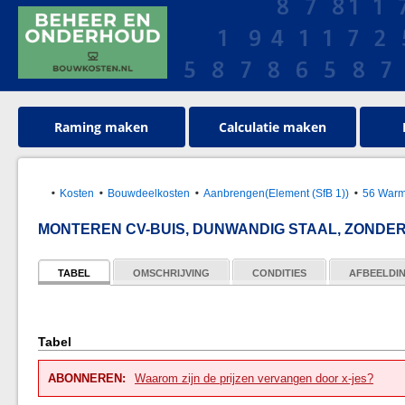
Raming maken
Calculatie maken
Kosten
Bouwdeelkosten
Aanbrengen(Element (SfB 1))
56 Warmt
MONTEREN CV-BUIS, DUNWANDIG STAAL, ZONDE
TABEL
OMSCHRIJVING
CONDITIES
AFBEELDI
Tabel
ABONNEREN:
Waarom zijn de prijzen vervangen door x-jes?