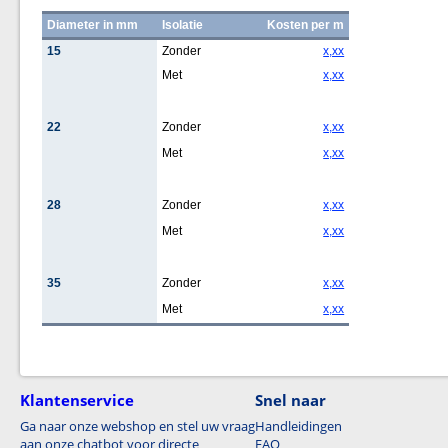
Diameter in mm
Isolatie
Kosten per m
15
Zonder
x,xx
Met
x,xx
22
Zonder
x,xx
Met
x,xx
28
Zonder
x,xx
Met
x,xx
35
Zonder
x,xx
Met
x,xx
Klantenservice
Snel naar
Ga naar onze webshop en stel uw vraag
Handleidingen
aan onze chatbot voor directe
FAQ