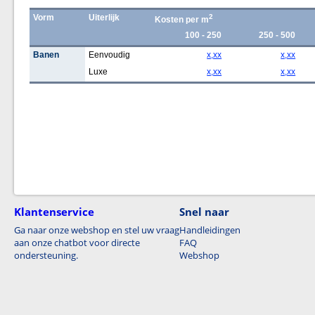
Vorm
Uiterlijk
2
Kosten per m
100 - 250
250 - 500
Banen
Eenvoudig
x,xx
x,xx
Luxe
x,xx
x,xx
Klantenservice
Snel naar
Ga naar onze webshop en stel uw vraag
Handleidingen
aan onze chatbot voor directe
FAQ
ondersteuning.
Webshop