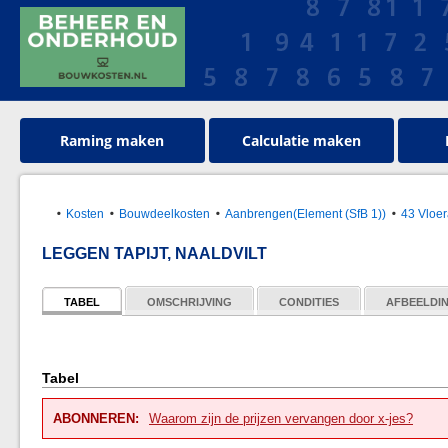
Raming maken
Calculatie maken
Kosten
Bouwdeelkosten
Aanbrengen(Element (SfB 1))
43 Vloe
LEGGEN TAPIJT, NAALDVILT
TABEL
OMSCHRIJVING
CONDITIES
AFBEELDI
Tabel
ABONNEREN:
Waarom zijn de prijzen vervangen door x-jes?