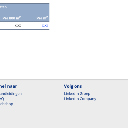
sten
2
2
Per 800 m
Per m
x,xx
x,xx
nel naar
Volg ons
andleidingen
LinkedIn Groep
AQ
LinkedIn Company
ebshop