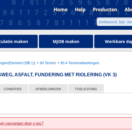
Home
Help
Producten
Ab
culatie maken
MJOB maken
Werkbare da
ngen(Element (SfB 1))
90 Terrein
90.4 Terreinafwerkingen
EG, ASFALT, FUNDERING MET RIOLERING (VK 3)
CONDITIES
AFBEELDINGEN
TOELICHTING
zen vervangen door x-jes?