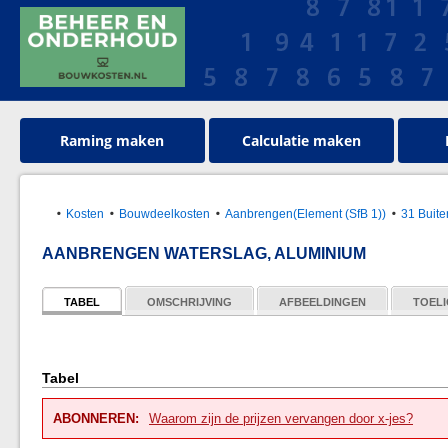
Raming maken
Calculatie maken
Kosten
Bouwdeelkosten
Aanbrengen(Element (SfB 1))
31 Buit
AANBRENGEN WATERSLAG, ALUMINIUM
TABEL
OMSCHRIJVING
AFBEELDINGEN
TOELI
Tabel
ABONNEREN:
Waarom zijn de prijzen vervangen door x-jes?