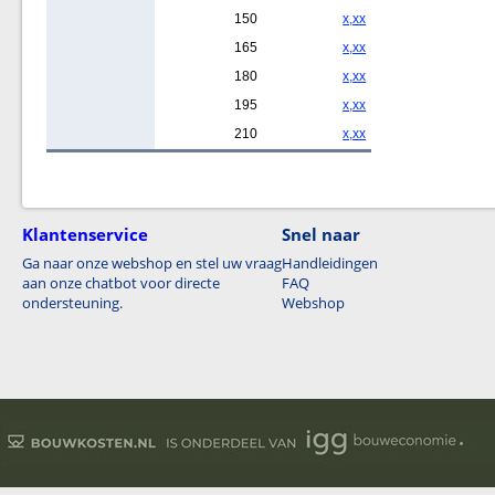
150
x,xx
165
x,xx
180
x,xx
195
x,xx
210
x,xx
Klantenservice
Snel naar
Ga naar onze webshop en stel uw vraag
Handleidingen
aan onze chatbot voor directe
FAQ
ondersteuning.
Webshop