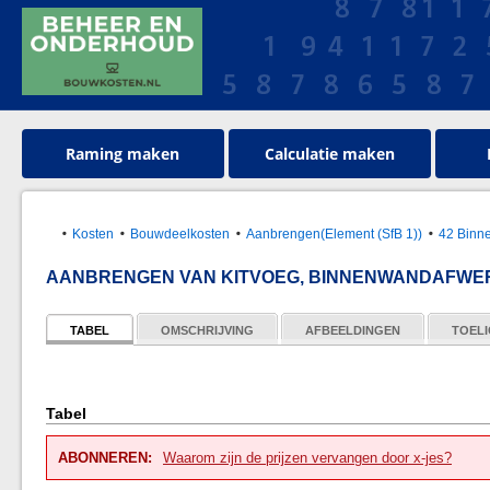
Raming maken
Calculatie maken
Kosten
Bouwdeelkosten
Aanbrengen(Element (SfB 1))
42 Binn
AANBRENGEN VAN KITVOEG, BINNENWANDAFWE
TABEL
OMSCHRIJVING
AFBEELDINGEN
TOELI
Tabel
ABONNEREN:
Waarom zijn de prijzen vervangen door x-jes?