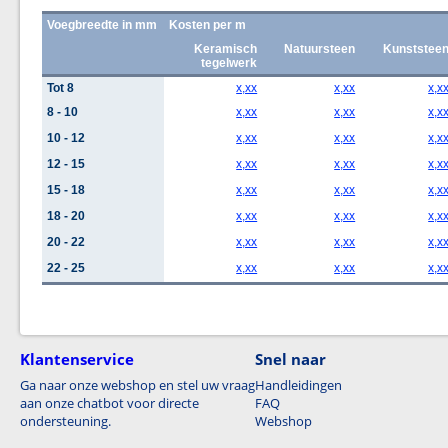
Voegbreedte in mm
Kosten per m
Keramisch
Natuursteen
Kunststee
tegelwerk
Tot 8
x,xx
x,xx
x,x
8 - 10
x,xx
x,xx
x,x
10 - 12
x,xx
x,xx
x,x
12 - 15
x,xx
x,xx
x,x
15 - 18
x,xx
x,xx
x,x
18 - 20
x,xx
x,xx
x,x
20 - 22
x,xx
x,xx
x,x
22 - 25
x,xx
x,xx
x,x
Klantenservice
Snel naar
Ga naar onze webshop en stel uw vraag
Handleidingen
aan onze chatbot voor directe
FAQ
ondersteuning.
Webshop