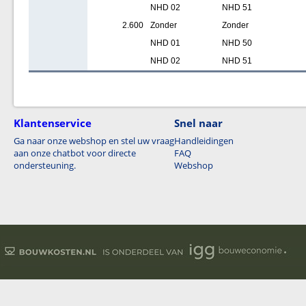
NHD 02
NHD 51
2.600
Zonder
Zonder
NHD 01
NHD 50
NHD 02
NHD 51
Klantenservice
Snel naar
Ga naar onze webshop en stel uw vraag
Handleidingen
aan onze chatbot voor directe
FAQ
ondersteuning.
Webshop