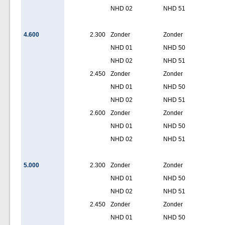
NHD 02
NHD 51
4.600
2.300
Zonder
Zonder
NHD 01
NHD 50
NHD 02
NHD 51
2.450
Zonder
Zonder
NHD 01
NHD 50
NHD 02
NHD 51
2.600
Zonder
Zonder
NHD 01
NHD 50
NHD 02
NHD 51
5.000
2.300
Zonder
Zonder
NHD 01
NHD 50
NHD 02
NHD 51
2.450
Zonder
Zonder
NHD 01
NHD 50