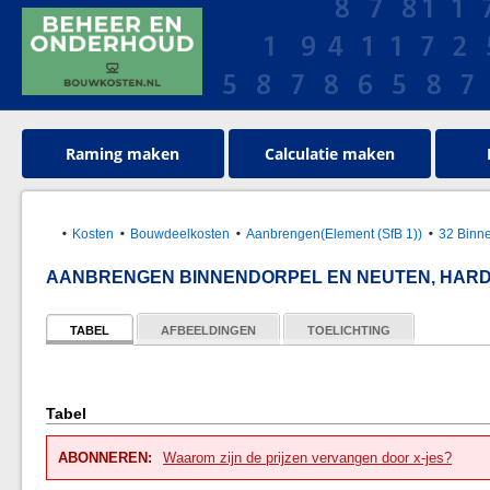
Raming maken
Calculatie maken
Kosten
Bouwdeelkosten
Aanbrengen(Element (SfB 1))
32 Binn
AANBRENGEN BINNENDORPEL EN NEUTEN, HAR
TABEL
AFBEELDINGEN
TOELICHTING
Tabel
ABONNEREN:
Waarom zijn de prijzen vervangen door x-jes?