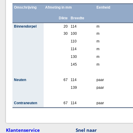
Omschrijving
Afmeting in mm
Eenheid
Dikte
Breedte
Binnendorpel
20
114
m
30
100
m
110
m
114
m
130
m
145
m
Neuten
67
114
paar
139
paar
Contraneuten
67
114
paar
Klantenservice
Snel naar