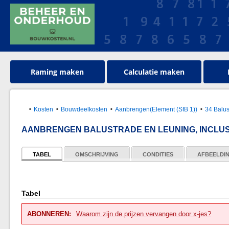
Raming maken
Calculatie maken
Kosten
Bouwdeelkosten
Aanbrengen(Element (SfB 1))
34 Balus
AANBRENGEN BALUSTRADE EN LEUNING, INCLU
TABEL
OMSCHRIJVING
CONDITIES
AFBEELDI
Tabel
ABONNEREN:
Waarom zijn de prijzen vervangen door x-jes?