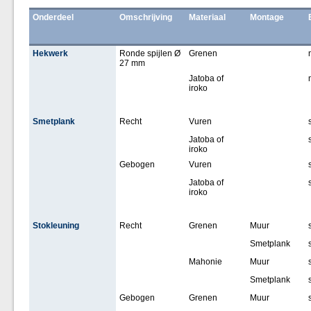
Onderdeel
Omschrijving
Materiaal
Montage
Hekwerk
Ronde spijlen Ø
Grenen
27 mm
Jatoba of
iroko
Smetplank
Recht
Vuren
Jatoba of
iroko
Gebogen
Vuren
Jatoba of
iroko
Stokleuning
Recht
Grenen
Muur
Smetplank
Mahonie
Muur
Smetplank
Gebogen
Grenen
Muur