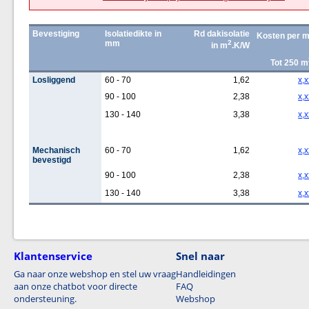
Bevestiging
Isolatiedikte in
Rd dakisolatie
Kosten per 
mm
2
in m
.K/W
Tot 250 m
Losliggend
60 - 70
1,62
x,x
90 - 100
2,38
x,x
130 - 140
3,38
x,x
Mechanisch
60 - 70
1,62
x,x
bevestigd
90 - 100
2,38
x,x
130 - 140
3,38
x,x
Klantenservice
Snel naar
Ga naar onze webshop en stel uw vraag
Handleidingen
aan onze chatbot voor directe
FAQ
ondersteuning.
Webshop