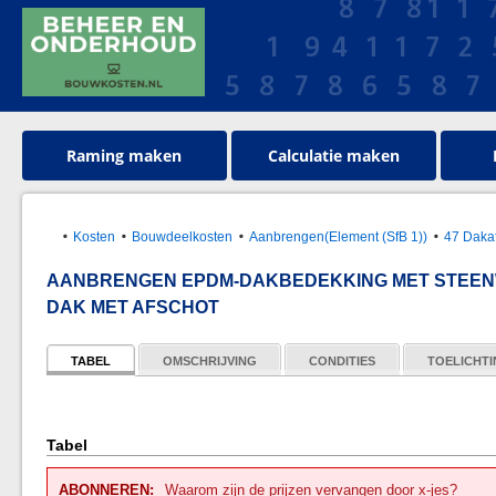
Raming maken
Calculatie maken
Kosten
Bouwdeelkosten
Aanbrengen(Element (SfB 1))
47 Daka
AANBRENGEN EPDM-DAKBEDEKKING MET STEENW
DAK MET AFSCHOT
TABEL
OMSCHRIJVING
CONDITIES
TOELICHT
Tabel
ABONNEREN:
Waarom zijn de prijzen vervangen door x-jes?